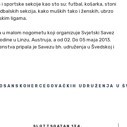
 sportske sekcije kao sto su: futbal, košarka, stoni
udbalskih sekcija, kako muških tako i ženskih, ubrzo
skim ligama.
a u malom nogometu koji organizuje Svjetski Savez
godine u Linzu, Austruja, a od 02. Do 05 maja 2013.
nstva pripala je Savezu bh. udruženja u Švedskoj i
OSANSKOHERCEGOVAČKIH UDRUŽENJA U 
SLOTTSGATAN 134,