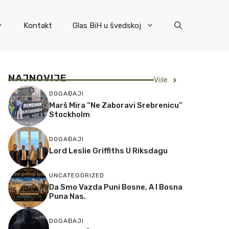
Kontakt
Glas BiH u švedskoj
NAJNOVIJE
Vi
š
e
DOGAĐAJI
Marš Mira “Ne Zaboravi Srebrenicu”
Stockholm
DOGAĐAJI
Lord Leslie Griffiths U Riksdagu
UNCATEGORIZED
Da Smo Vazda Puni Bosne, A I Bosna
Puna Nas.
DOGAĐAJI