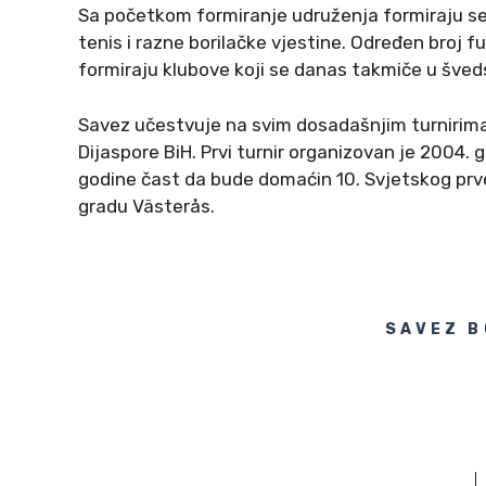
Sa početkom formiranje udruženja formiraju se i
tenis i razne borilačke vjestine. Određen broj f
formiraju klubove koji se danas takmiče u šved
Savez učestvuje na svim dosadašnjim turnirim
Dijaspore BiH. Prvi turnir organizovan je 2004. 
godine čast da bude domaćin 10. Svjetskog prve
gradu Västerås.
SAVEZ B