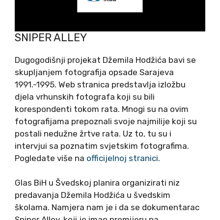
SNIPER ALLEY
Dugogodišnji projekat Džemila Hodžića bavi se
skupljanjem fotografija opsade Sarajeva
1991.-1995. Web stranica predstavlja izložbu
djela vrhunskih fotografa koji su bili
korespondenti tokom rata. Mnogi su na ovim
fotografijama prepoznali svoje najmilije koji su
postali nedužne žrtve rata. Uz to, tu su i
intervjui sa poznatim svjetskim fotografima.
Pogledate više na
officijelnoj stranici
.
Glas BiH u Švedskoj planira organizirati niz
predavanja Džemila Hodžića u švedskim
školama. Namjera nam je i da se dokumentarac
Sniper Alley, koji je imao premijeru na