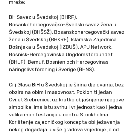
mreže:
BH Savez u Švedskoj (BHRF),
Bosankohercegovačko-Švedski savez žena u
Švedskoj (BHŠSŽ), Bosanskohercegovački savez
žena u Švedskoj (BHKRF), Islamska Zajednica
Bošnjaka u Švedskoj (IZBUŠ), APU Network,
Bosnisk-Hercegovinska Ungdomsförbundet
(BHUF), Bemuf, Bosnien och Hercegovinas
näringslivsförening i Sverige (BHNS).
Cilj Glasa BiH u Švedskoj je širina djelovanja, bez
obzira na obim i masovnost. Pokloniti jedan
Cvijet Srebrenice, uz kratko objašnjenje njegove
simbolike, ima istu svrhu i vrijednost kao i jedna
velika manifestacija u centru Stockholma.
Korištenje zajedničkog koncepta obilježavanja
nekog događaja u više gradova vrijednije je od