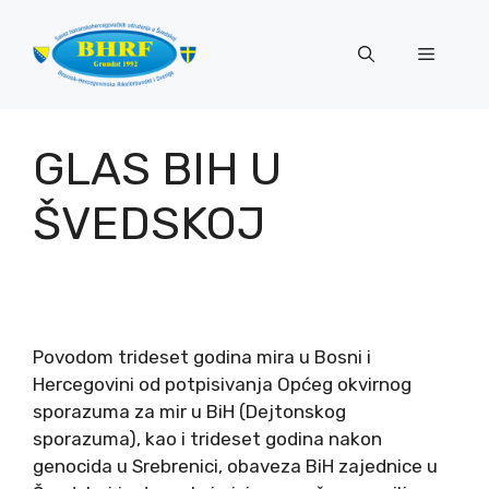
Preskoči
na
Izborni
sadržaj
GLAS BIH U
ŠVEDSKOJ
Povodom trideset godina mira u Bosni i
Hercegovini od potpisivanja Općeg okvirnog
sporazuma za mir u BiH (Dejtonskog
sporazuma), kao i trideset godina nakon
genocida u Srebrenici, obaveza BiH zajednice u