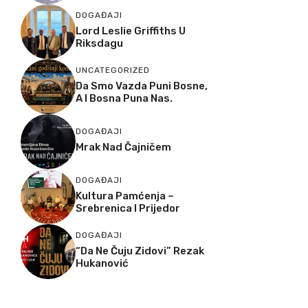
DOGAĐAJI
Lord Leslie Griffiths U
Riksdagu
UNCATEGORIZED
Da Smo Vazda Puni Bosne,
A I Bosna Puna Nas.
DOGAĐAJI
Mrak Nad Čajničem
DOGAĐAJI
Kultura Pamćenja –
Srebrenica I Prijedor
DOGAĐAJI
“Da Ne Čuju Zidovi” Rezak
Hukanović