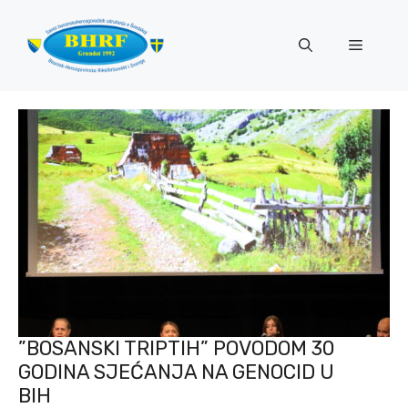
Preskoči
na
Izborni
sadržaj
”BOSANSKI TRIPTIH” POVODOM 30
GODINA SJEĆANJA NA GENOCID U
BIH