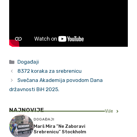
Kategorije
Događaji
8372 koraka za srebrenicu
Svečana Akademija povodom Dana
državnosti BiH 2025.
NAJNOVIJE
Vi
š
e
DOGAĐAJI
Marš Mira “Ne Zaboravi
Srebrenicu” Stockholm