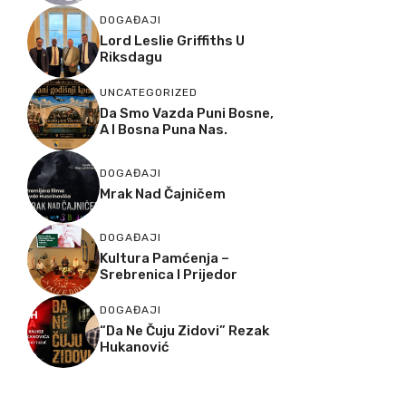
DOGAĐAJI
Lord Leslie Griffiths U
Riksdagu
UNCATEGORIZED
Da Smo Vazda Puni Bosne,
A I Bosna Puna Nas.
DOGAĐAJI
Mrak Nad Čajničem
DOGAĐAJI
Kultura Pamćenja –
Srebrenica I Prijedor
DOGAĐAJI
“Da Ne Čuju Zidovi” Rezak
Hukanović