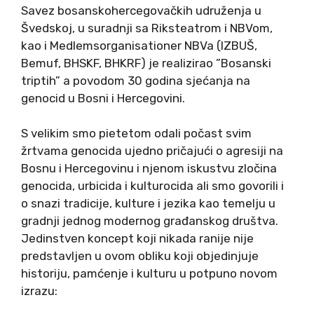
Savez bosanskohercegovačkih udruženja u
Švedskoj, u suradnji sa Riksteatrom i NBVom,
kao i Medlemsorganisationer NBVa (IZBUŠ,
Bemuf, BHSKF, BHKRF) je realizirao ”Bosanski
triptih” a povodom 30 godina sjećanja na
genocid u Bosni i Hercegovini.
S velikim smo pietetom odali počast svim
žrtvama genocida ujedno pričajući o agresiji na
Bosnu i Hercegovinu i njenom iskustvu zločina
genocida, urbicida i kulturocida ali smo govorili i
o snazi tradicije, kulture i jezika kao temelju u
gradnji jednog modernog građanskog društva.
Jedinstven koncept koji nikada ranije nije
predstavljen u ovom obliku koji objedinjuje
historiju, pamćenje i kulturu u potpuno novom
izrazu: