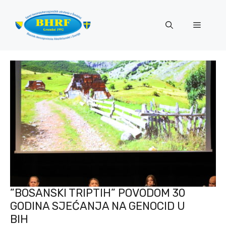
Preskoči
na
Izborni
sadržaj
”BOSANSKI TRIPTIH” POVODOM 30
GODINA SJEĆANJA NA GENOCID U
BIH